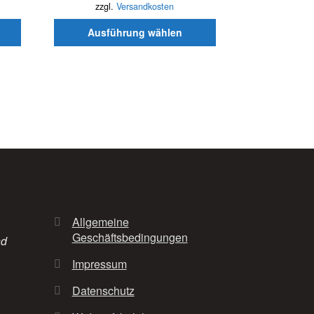
Produktseite
zzgl.
Versandkosten
gewählt
Ausführung wählen
werden
Allgemeine
Geschäftsbedingungen
nd
Impressum
Datenschutz