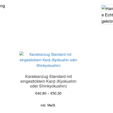
ing
Dieses
Produkt
weist
mehrere
Karateanzug Standard mit
Varianten
eingesticktem Kanji (Kyokushin
auf.
oder Shinkyokushin)
Die
Optionen
€
40,80
–
€
50,30
können
auf
inkl. MwSt.
der