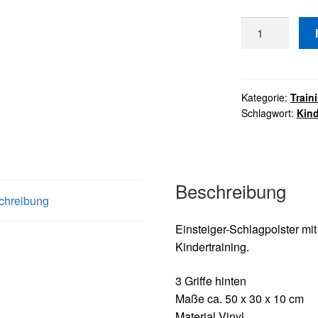
PX
Schlagpolster
BASIC
50
x
Kategorie:
Train
Schlagwort:
Kind
30
x
10
cm
Menge
Beschreibung
chreibung
Einsteiger-Schlagpolster mit
Kindertraining.
3 Griffe hinten
Maße ca. 50 x 30 x 10 cm
Material Vinyl