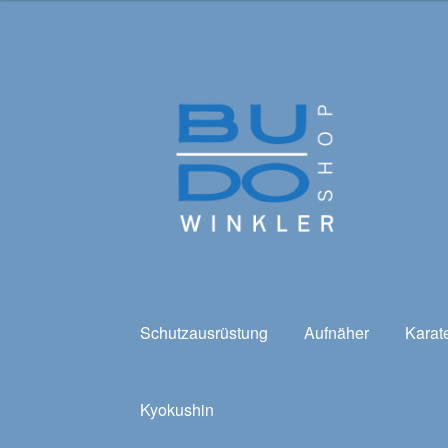
Zur
Zum
Navigation
Inhalt
springen
springen
Schutzausrüstung
Aufnäher
Karat
Kyokushin