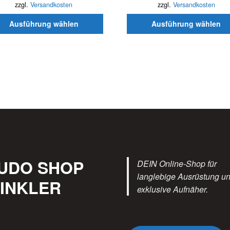
uktseite
Produktseite
zzgl.
Versandkosten
zzgl.
Versandkosten
hlt
gewählt
Ausführung wählen
Ausführung wählen
en
werden
UDO SHOP
DEIN Online-Shop für
langlebige Ausrüstung u
INKLER
exklusive Aufnäher.