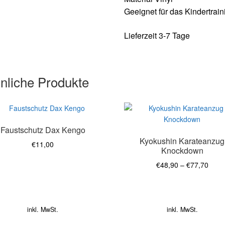
Geeignet für das Kindertrain
Lieferzeit 3-7 Tage
nliche Produkte
es
Dieses
ukt
Produkt
Faustschutz Dax Kengo
t
weist
Kyokushin Karateanzug
ere
mehrere
€
11,00
Knockdown
anten
Varianten
auf.
€
48,90
–
€
77,70
Die
onen
Optionen
en
können
auf
inkl. MwSt.
inkl. MwSt.
der