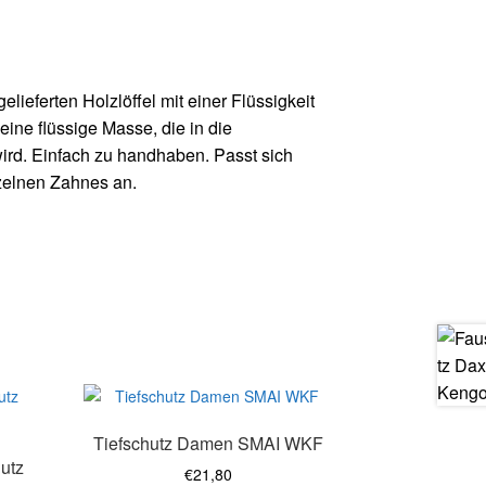
lieferten Holzlöffel mit einer Flüssigkeit
eine flüssige Masse, die in die
rd. Einfach zu handhaben. Passt sich
nzelnen Zahnes an.
Dieses
Produkt
Tiefschutz Damen SMAI WKF
weist
utz
mehrere
€
21,80