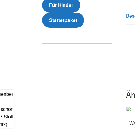
Für Kinder
Bes
Starterpaket
Äh
Dies
Prod
W
weis
mehr