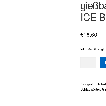
gießb
ICE 
€
18,60
inkl. MwSt.
zzgl.
SHIELD
Custom
Fit
-
gießbarer
Kategorie:
Schu
Schlagwörter:
Ge
Zahnschutz
-
ICE