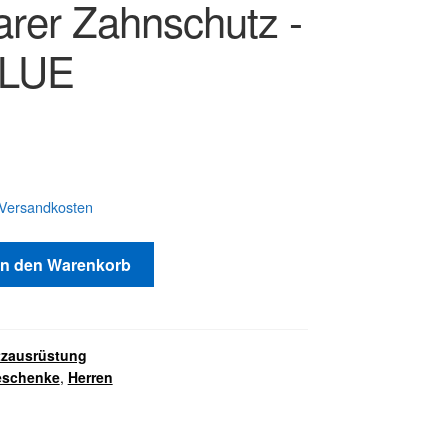
arer Zahnschutz -
BLUE
Versandkosten
In den Warenkorb
tzausrüstung
schenke
,
Herren