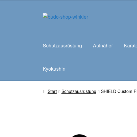
Zur
Zum
Navigation
Inhalt
springen
springen
Schutzausrüstung
Aufnäher
Karat
Kyokushin
Start
Schutzausrüstung
SHIELD Custom Fi