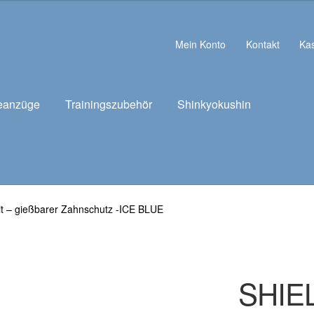
Mein Konto
Kontakt
Ka
eanzüge
Trainingszubehör
Shinkyokushin
t – gießbarer Zahnschutz -ICE BLUE
SHIEL