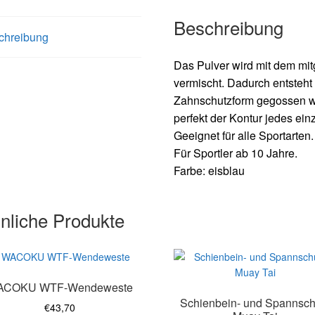
BLUE
Menge
Beschreibung
chreibung
Das Pulver wird mit dem mitge
vermischt. Dadurch entsteht 
Zahnschutzform gegossen wi
perfekt der Kontur jedes ei
Geeignet für alle Sportarten.
Für Sportler ab 10 Jahre.
Farbe: eisblau
nliche Produkte
es
Dieses
ukt
Produkt
ACOKU WTF-Wendeweste
t
weist
Schienbein- und Spannsch
ere
mehrere
€
43,70