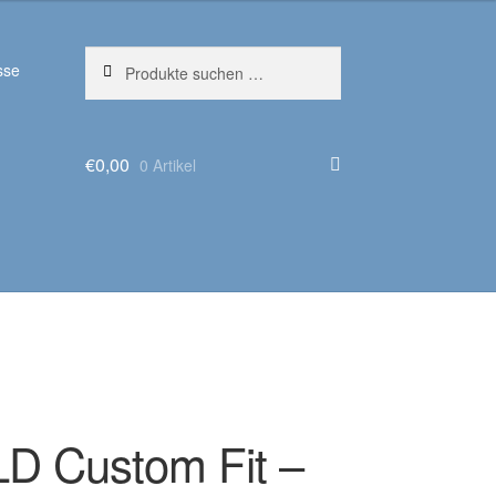
Suchen
Suchen
sse
nach:
€
0,00
0 Artikel
D Custom Fit –