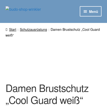
Zur
Zum
Menü
Navigation
Inhalt
springen
springen
Schutzausrüstung
Start
Schutzausrüstung
Damen Brustschutz „Cool Guard
weiß“
Aufnäher
Karateanzüge
Trainingszubehör
Shinkyokushin
Damen Brustschutz
Kyokushin
„Cool Guard weiß“