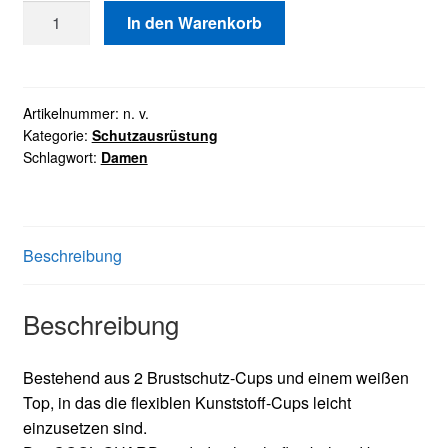
Damen
In den Warenkorb
Brustschutz
"Cool
Guard
weiß"
Artikelnummer:
n. v.
Kategorie:
Schutzausrüstung
Menge
Schlagwort:
Damen
Beschreibung
Beschreibung
Bestehend aus 2 Brustschutz-Cups und einem weißen
Top, in das die flexiblen Kunststoff-Cups leicht
einzusetzen sind.