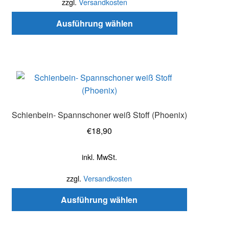
zzgl.
Versandkosten
Die
Ausführung wählen
Optionen
können
auf
der
Produktseite
Dieses
gewählt
Produkt
werden
weist
Schienbein- Spannschoner weiß Stoff (Phoenix)
mehrere
Varianten
€
18,90
auf.
Die
inkl. MwSt.
Optionen
zzgl.
Versandkosten
können
auf
Ausführung wählen
der
Produktseite