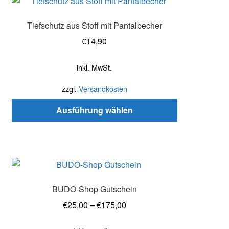
Dieses
Produkt
Tiefschutz aus Stoff mit Pantalbecher
weist
mehrere
€
14,90
Varianten
auf.
inkl. MwSt.
Die
zzgl.
Versandkosten
Optionen
können
Ausführung wählen
auf
der
Produktseite
gewählt
Dieses
werden
Produkt
BUDO-Shop Gutschein
weist
mehrere
€
25,00
–
€
175,00
Varianten
auf.